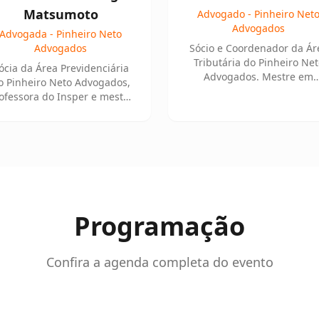
Matsumoto
Advogado - Pinheiro Net
Advogados
Advogada - Pinheiro Neto
Advogados
Sócio e Coordenador da Ár
Tributária do Pinheiro Net
ócia da Área Previdenciária
Advogados. Mestre em
o Pinheiro Neto Advogados,
Processo Civil pela USP.
ofessora do Insper e mestre
 Direito Previdenciário pela
PUC-SP.
Programação
Confira a agenda completa do evento