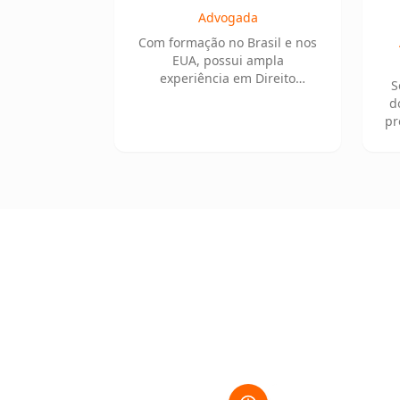
Advogada
Com formação no Brasil e nos
EUA, possui ampla
experiência em Direito
S
Tributário e é ex-membro da
d
Receita Federal.
pr
em