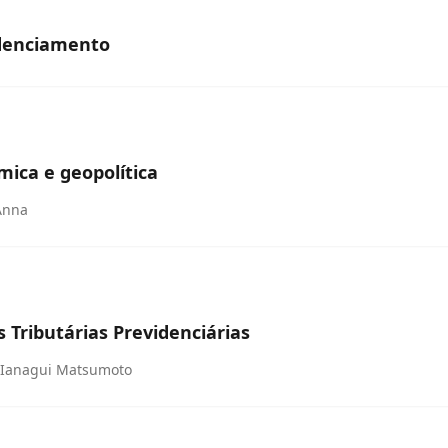
denciamento
mica e geopolítica
'Anna
 Tributárias Previdenciárias
e Ianagui Matsumoto