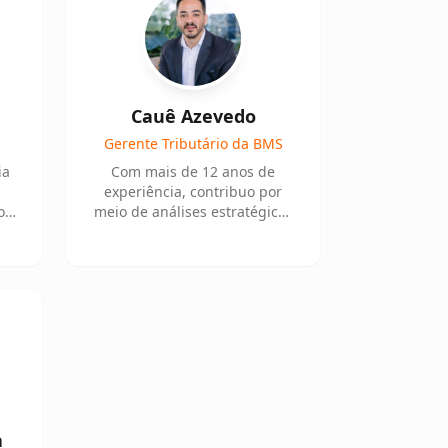
Cauê Azevedo
Gerente Tributário da BMS
ia
Com mais de 12 anos de
experiência, contribuo por
o
meio de análises estratégicas
N
e soluções voltadas a
questões fiscais complexas,
com foco em temas como
Lucro Real, IBS e CBS.
a