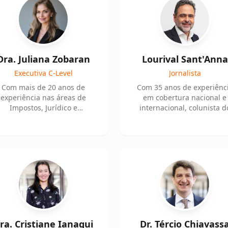
Dra. Juliana Zobaran
Lourival Sant'Anna
Executiva C-Level
Jornalista
Com mais de 20 anos de
Com 35 anos de experiênc
experiência nas áreas de
em cobertura nacional e
Impostos, Jurídico e
internacional, colunista d
Corporativo. Diretora de
Estadão e analista da CN
Impostos para a América
Brasil.
Latina e México na Vantiva.
ra. Cristiane Ianagui
Dr. Tércio Chiavass